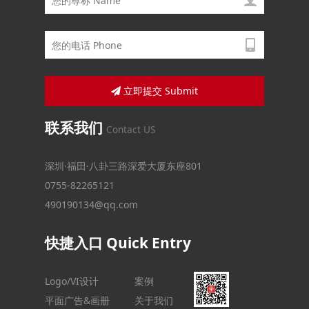
立即提交 Submit
联系我们
Contact US
深圳·福田·八卦三路深爱大厦东座801
0755-82265121
490190134@qq.com
快捷入口 Quick Entry
Logo/VI设计
案例
平面广告&画册
关于我们