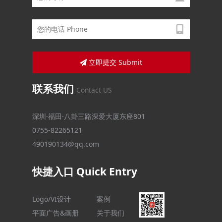
立即提交 Submit
联系我们
Contact US
深圳·福田·八卦三路深爱大厦东座801
0755-82265121
490190134@qq.com
快捷入口 Quick Entry
Logo/VI设计
案例
平面广告&画册
关于我们